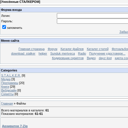
[
Унесённые СТАЛКЕРОМ
]
Форма входа
Логин:
Пароль:
запомнить
Забыл
Меню сайта
Главная страница
Форум
Каталог файлов
Каталог статей
Фотоальб
download_stalker
helper
Sunduk mertveca
Radio
Получение удостовере...
Кодировщик скриптов
Видео
dayz-loot
карта со
Categories
S.T.A.L.K.E.R.
[9]
Медиа
[3]
Программы
[20]
Книги
[29]
Вебдизайн
[0]
Скрипты
[0]
Главная
»
Файлы
Всего материалов в каталоге
:
61
Показано материалов
:
61-61
Архиватор 7-Zip