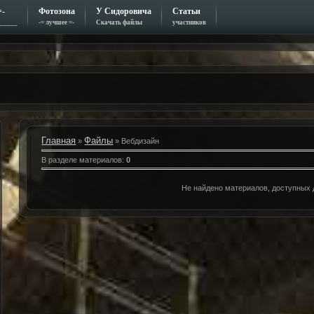
=-
Фотозона
У Сидоровича
Статьи
_____
-= лучшее =-
Скачать файлы
участников
Главная
Файлы
»
» Вебдизайн
В разделе материалов
:
0
Не найдено материалов, доступных