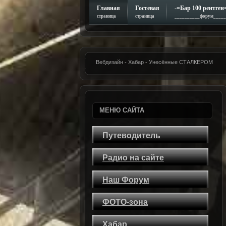
Главная
Гостевая
-=Бар 100 рентген
страница
страница
__________форум_____
Вебдизайн - Хабар - Унесённые СТАЛКЕРОМ
МЕНЮ САЙТА
Путеводитель
Радио на сайте
Наш Форум
ФОТО-зона
Хабар