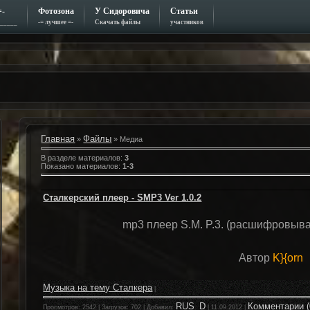
=-
Фотозона
У Сидоровича
Статьи
_____
-= лучшее =-
Скачать файлы
участников
Главная
Файлы
»
» Медиа
В разделе материалов
:
3
Показано материалов
:
1-3
Сталкерский плеер - SMP3 Ver 1.0.2
mp3 плеер S.M. P.3. (расшифровывае
Автор
K}{orn
Музыка на тему Сталкера
|
RUS_D
Комментарии (
Просмотров: 2542 | Загрузок: 702 | Добавил:
|
11.09.2012
|