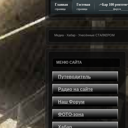
Главная
Гостевая
-=Бар 100 рентген
страница
страница
__________форум_____
Медиа - Хабар - Унесённые СТАЛКЕРОМ
МЕНЮ САЙТА
Путеводитель
Радио на сайте
Наш Форум
ФОТО-зона
Хабар