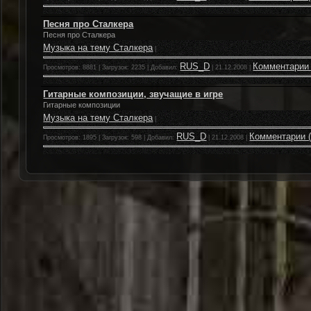
Песня про Сталкера
Песня про Сталкера
Музыка на тему Сталкера
|
RUS_D
Комментарии 
Просмотров: 8881 | Загрузок: 2235 | Добавил:
|
21.12.2008
|
Гитарные композиции, звучащие в игре
Гитарные композиции
Музыка на тему Сталкера
|
RUS_D
Комментарии (
Просмотров: 1895 | Загрузок: 598 | Добавил:
|
21.12.2008
|