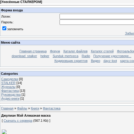
[
Унесённые СТАЛКЕРОМ
]
Форма входа
Логин:
Пароль:
запомнить
Забыл
Меню сайта
Главная страница
Форум
Каталог файлов
Каталог статей
Фотоальб
download_stalker
helper
Sunduk mertveca
Radio
Получение удостовере...
Кодировщик скриптов
Видео
dayz-loot
карта со
Categories
Самоделки
[0]
STALKER
[14]
Журналы
[0]
Фантастика
[13]
Руководства
[1]
Аудио книги
[1]
Главная
»
Файлы
»
Книги
»
Фантастика
Джулиан Мэй Алмазная маска
[
Скачать с сервера
(567.1 Kb) ]