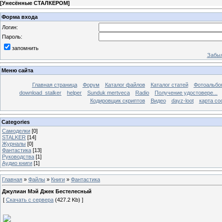
[
Унесённые СТАЛКЕРОМ
]
Форма входа
Логин:
Пароль:
запомнить
Забыл
Меню сайта
Главная страница
Форум
Каталог файлов
Каталог статей
Фотоальб
download_stalker
helper
Sunduk mertveca
Radio
Получение удостовере...
Кодировщик скриптов
Видео
dayz-loot
карта со
Categories
Самоделки
[0]
STALKER
[14]
Журналы
[0]
Фантастика
[13]
Руководства
[1]
Аудио книги
[1]
Главная
»
Файлы
»
Книги
»
Фантастика
Джулиан Мэй Джек Бестелесный
[
Скачать с сервера
(427.2 Kb) ]