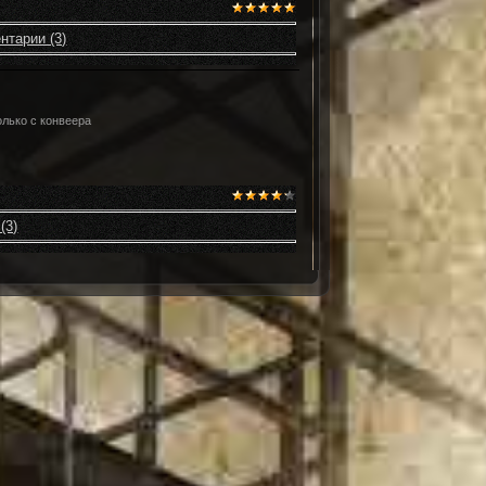
нтарии (3)
олько с конвеера
(3)