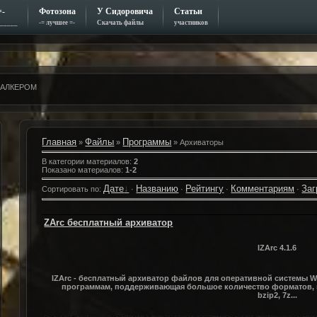
=-
Фотозона
У Сидоровича
Статьи
_____
-= лучшее =-
Скачать файлы
участников
СТАЛКЕРОМ
Главная
Файлы
Программы
»
»
» Архиваторы
В категории материалов
:
2
Показано материалов
:
1-2
Дате
Названию
Рейтингу
Комментариям
Заг
Сортировать по
:
·
·
·
·
ZArc бесплатный архиватор
IZArc 4.1.6
IZArc - бесплатный архиватор файлов для оперативной системы W
программам, поддерживающая большое количество форматов, вкл
bzip2, 7z...