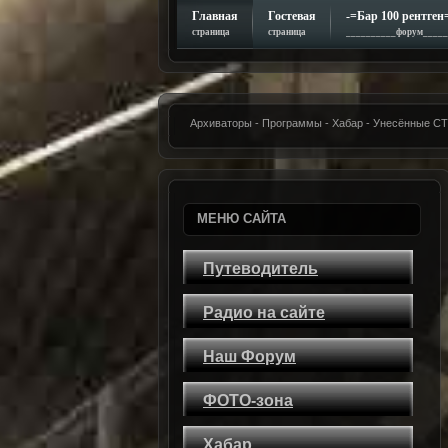
Главная
Гостевая
-=Бар 100 рентген
страница
страница
__________форум_____
Архиваторы - Программы - Хабар - Унесённые 
МЕНЮ САЙТА
Путеводитель
Радио на сайте
Наш Форум
ФОТО-зона
Хабар