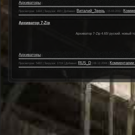
Архиваторы
|
Виталий_Зверь
Комме
Просмотров: 1444 | Загрузок: 493 | Добавил:
|
15.03.2011
|
Архиватор 7-Zip
Архиватор 7-Zip 4.65! руский. новый т
Архиваторы
|
RUS_D
Комментарии 
Просмотров: 5482 | Загрузок: 1719 | Добавил:
|
08.12.2008
|