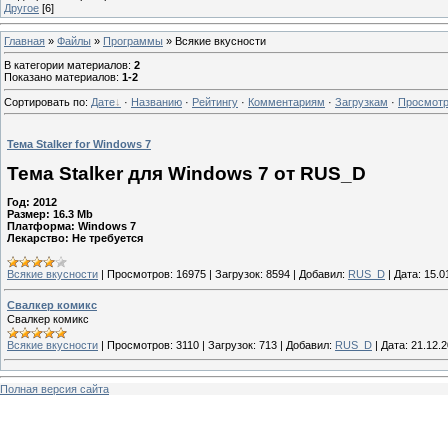
Другое
[6]
Главная
»
Файлы
»
Программы
» Всякие вкусности
В категории материалов
:
2
Показано материалов
:
1-2
Сортировать по
:
Дате
·
Названию
·
Рейтингу
·
Комментариям
·
Загрузкам
·
Просмот
Тема Stalker for Windows 7
Тема Stalker для Windows 7 от RUS_D
Год: 2012
Размер: 16.3 Mb
Платформа: Windows 7
Лекарство: Не требуется
Всякие вкусности
|
Просмотров:
16975
|
Загрузок:
8594
|
Добавил:
RUS_D
|
Дата:
15.0
Свалкер комикс
Свалкер комикс
Всякие вкусности
|
Просмотров:
3110
|
Загрузок:
713
|
Добавил:
RUS_D
|
Дата:
21.12.
Полная версия сайта