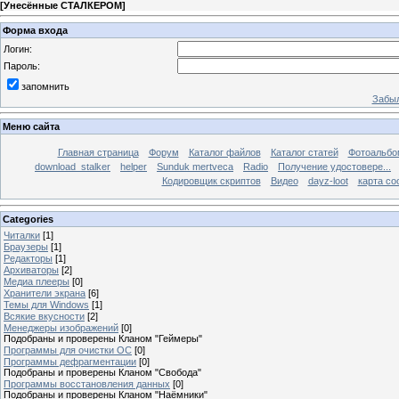
[
Унесённые СТАЛКЕРОМ
]
Форма входа
Логин:
Пароль:
запомнить
Забыл
Меню сайта
Главная страница
Форум
Каталог файлов
Каталог статей
Фотоальб
download_stalker
helper
Sunduk mertveca
Radio
Получение удостовере...
Кодировщик скриптов
Видео
dayz-loot
карта со
Categories
Читалки
[1]
Браузеры
[1]
Редакторы
[1]
Архиваторы
[2]
Медиа плееры
[0]
Хранители экрана
[6]
Темы для Windows
[1]
Всякие вкусности
[2]
Менеджеры изображений
[0]
Подобраны и проверены Кланом "Геймеры"
Программы для очистки ОС
[0]
Программы дефрагментации
[0]
Подобраны и проверены Кланом "Свобода"
Программы восстановления данных
[0]
Подобраны и проверены Кланом "Наёмники"