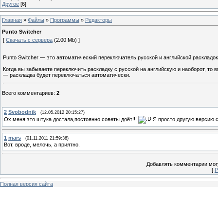
Другое
[6]
Главная
»
Файлы
»
Программы
»
Редакторы
Punto Switcher
[
Скачать с сервера
(2.00 Mb) ]
Punto Switcher — это автоматический переключатель русской и английской раскладок
Когда вы забываете переключить раскладку с русской на английскую и наоборот, то 
— раскладка будет переключаться автоматически.
Всего комментариев
:
2
2
Svobodnik
(12.05.2012 20:15:27)
Ох меня это штука достала,постоянно советы доёт!!!
Я просто другую версию 
1
mars
(01.11.2011 21:59:36)
Вот, вроде, мелочь, а приятно.
Добавлять комментарии могу
[
Р
Полная версия сайта