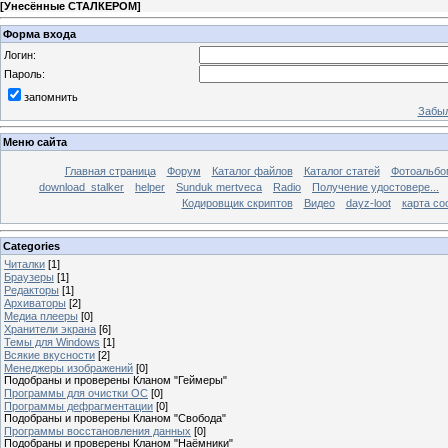
[
Унесённые СТАЛКЕРОМ
]
Форма входа
Логин:
Пароль:
запомнить
Забыл
Меню сайта
Главная страница
Форум
Каталог файлов
Каталог статей
Фотоальб
download_stalker
helper
Sunduk mertveca
Radio
Получение удостовере...
Кодировщик скриптов
Видео
dayz-loot
карта со
Categories
Читалки
[1]
Браузеры
[1]
Редакторы
[1]
Архиваторы
[2]
Медиа плееры
[0]
Хранители экрана
[6]
Темы для Windows
[1]
Всякие вкусности
[2]
Менеджеры изображений
[0]
Подобраны и проверены Кланом "Геймеры"
Программы для очистки ОС
[0]
Программы дефрагментации
[0]
Подобраны и проверены Кланом "Свобода"
Программы восстановления данных
[0]
Подобраны и проверены Кланом "Наёмники"