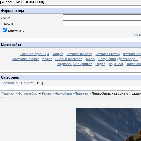
[
Унесённые СТАЛКЕРОМ
]
Форма входа
Логин:
Пароль:
запомнить
Забыл
Меню сайта
Главная страница
Форум
Каталог файлов
Каталог статей
Фотоальб
download_stalker
helper
Sunduk mertveca
Radio
Получение удостовере...
Кодировщик скриптов
Видео
dayz-loot
карта со
Categories
Чернобыль+Припять
[192]
Главная
»
Фотоальбом
»
Техно
»
Чернобыль+Припять
» Чернобыльская зона отчужде