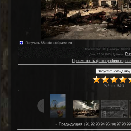
Получить BBcode изображения
Просмотров
: 603 |
Размеры
: 800x53
Ru
Дата
: 27.06.2013 |
Добавил
:
Просмотреть фотографию в реа
Рейтинг
:
5.0
/
1
« Предыдущая
91
92
93
94
95
97
98
99
|
[
96
]