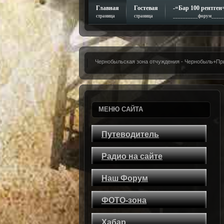
Главная
Гостевая
-=Бар 100 рентген
страница
страница
__________форум_____
Чернобыльская зона отчуждения - Чернобыль+Пр
МЕНЮ САЙТА
Путеводитель
Радио на сайте
Наш Форум
ФОТО-зона
Хабар