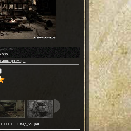
3px/96.5Kb
slana
льном размере
100
101
Следующая »
|