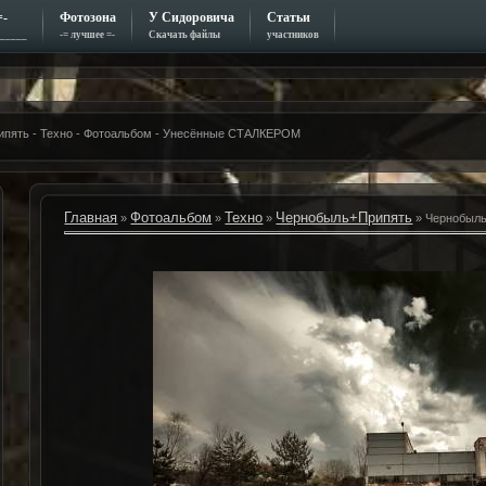
=-
Фотозона
У Сидоровича
Статьи
_____
-= лучшее =-
Скачать файлы
участников
ипять - Техно - Фотоальбом - Унесённые СТАЛКЕРОМ
Главная
Фотоальбом
Техно
Чернобыль+Припять
»
»
»
» Чернобыль