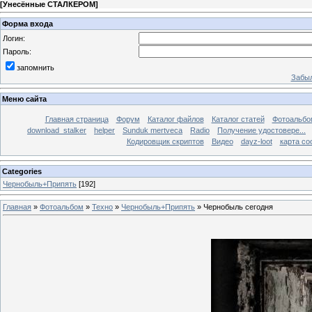
[
Унесённые СТАЛКЕРОМ
]
Форма входа
Логин:
Пароль:
запомнить
Забыл
Меню сайта
Главная страница
Форум
Каталог файлов
Каталог статей
Фотоальб
download_stalker
helper
Sunduk mertveca
Radio
Получение удостовере...
Кодировщик скриптов
Видео
dayz-loot
карта со
Categories
Чернобыль+Припять
[192]
Главная
»
Фотоальбом
»
Техно
»
Чернобыль+Припять
» Чернобыль сегодня