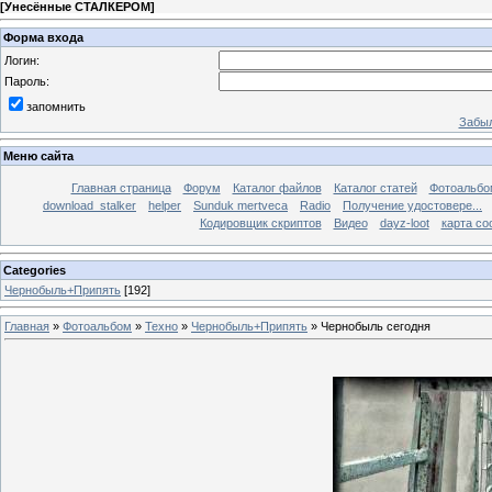
[
Унесённые СТАЛКЕРОМ
]
Форма входа
Логин:
Пароль:
запомнить
Забыл
Меню сайта
Главная страница
Форум
Каталог файлов
Каталог статей
Фотоальб
download_stalker
helper
Sunduk mertveca
Radio
Получение удостовере...
Кодировщик скриптов
Видео
dayz-loot
карта со
Categories
Чернобыль+Припять
[192]
Главная
»
Фотоальбом
»
Техно
»
Чернобыль+Припять
» Чернобыль сегодня