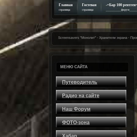
Главная
Гостевая
-=Бар 100 рентген
страница
страница
__________форум_____
Screensavers "Монолит" - Хранители экрана - П
МЕНЮ САЙТА
Путеводитель
Радио на сайте
Наш Форум
ФОТО-зона
Хабар