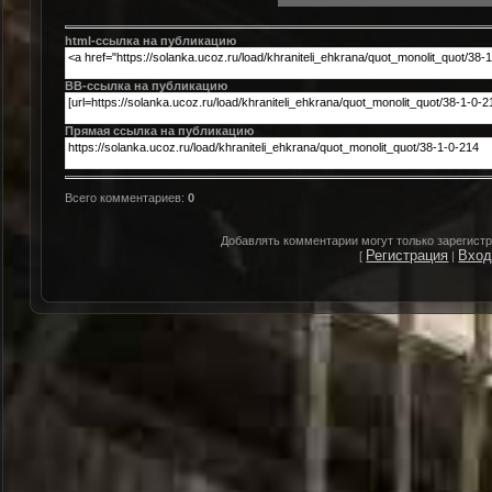
html-cсылка на публикацию
BB-cсылка на публикацию
Прямая ссылка на публикацию
Всего комментариев
:
0
Добавлять комментарии могут только зарегист
Регистрация
Вхо
[
|