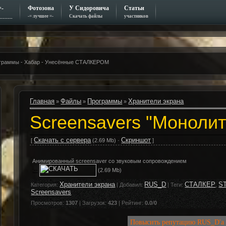
=-
Фотозона
У Сидоровича
Статьи
_____
-= лучшее =-
Скачать файлы
участников
рограммы - Хабар - Унесённые СТАЛКЕРОМ
Главная
Файлы
Программы
Хранители экрана
»
»
»
Screensavers "Монолит
Скачать с сервера
Скриншот
[
(2.69 Mb) ·
]
Анимированный screensaver со звуковым сопровождением
:--
(2.69 Mb)
Хранители экрана
RUS_D
СТАЛКЕР
S
Категория
:
|
Добавил
:
|
Теги
:
,
Screensavers
Просмотров
:
1307
|
Загрузок
:
423
|
Рейтинг
:
0.0
/
0