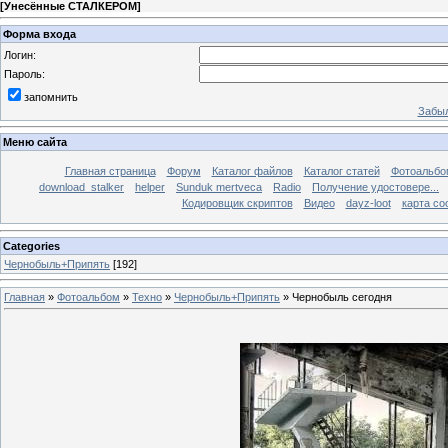
[
Унесённые СТАЛКЕРОМ
]
Форма входа
Логин:
Пароль:
запомнить
Забыл
Меню сайта
Главная страница
Форум
Каталог файлов
Каталог статей
Фотоальб
download_stalker
helper
Sunduk mertveca
Radio
Получение удостовере...
Кодировщик скриптов
Видео
dayz-loot
карта со
Categories
Чернобыль+Припять
[192]
Главная
»
Фотоальбом
»
Техно
»
Чернобыль+Припять
» Чернобыль сегодня