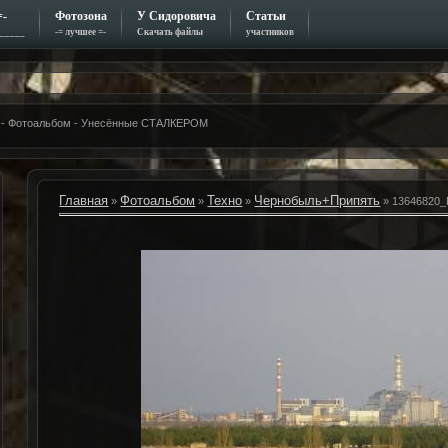
=-
Фотозона
У Сидоровича
Статьи
_____
-= лучшее =-
Скачать файлы
участников
но - Фотоальбом - Унесённые СТАЛКЕРОМ
Главная
Фотоальбом
Техно
Чернобыль+Припять
»
»
»
» 13646820_P