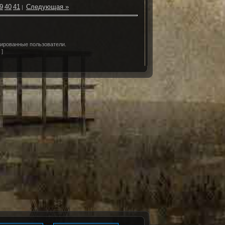
9
40
41
Следующая »
|
рированные пользователи.
д
]