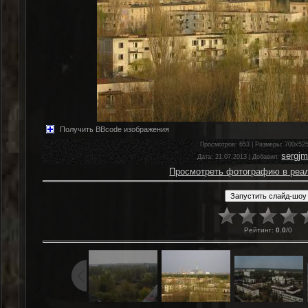
Получить BBcode изображения
Просмотров
: 653 |
Размеры
: 700x52
sergj
Дата
: 21.07.2013 |
Добавил
:
Просмотреть фотографию в реа
Рейтинг
:
0.0
/
0