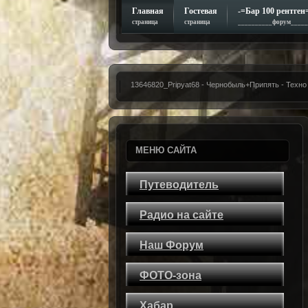
Главная
Гостевая
-=Бар 100 рентген
страница
страница
__________форум_____
13646820_Pripyat68 - Чернобыль+Припять - Тех
МЕНЮ САЙТА
Путеводитель
Радио на сайте
Наш Форум
ФОТО-зона
Хабар