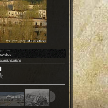
5px/71.5Kb
mrakobes
льном размере