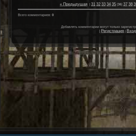
« Предыдущая
31
32
33
34
35
37
38
3
|
[
36
]
Всего комментариев
:
0
Добавлять комментарии могут только зарегист
Регистрация
Вхо
[
|