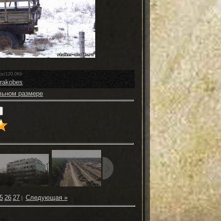
px/120.0Kb
mrakobes
льном размере
5
26
27
Следующая »
|