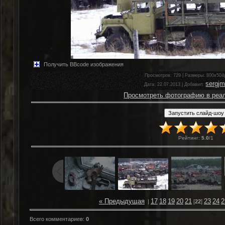
Получить BBcode изображения
Просмотров
: 729 |
Размеры
: 800x504
sergj
Дата
: 22.07.2013 |
Добавил
:
Просмотреть фотографию в реа
Рейтинг
:
5.0
/
1
« Предыдущая
17
18
19
20
21
23
24
2
|
[
22
]
Всего комментариев
:
0