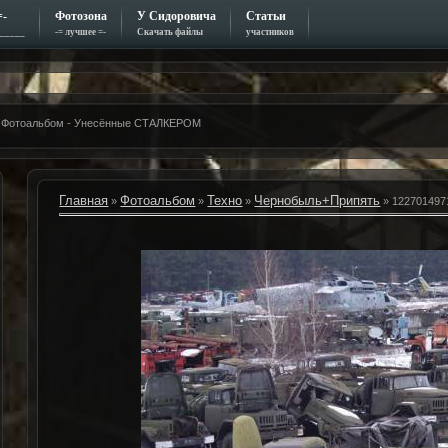
=-
Фотозона
У Сидоровича
Статьи
_____
-= лучшее =-
Скачать файлы
участников
о - Фотоальбом - Унесённые СТАЛКЕРОМ
Главная
Фотоальбом
Техно
Чернобыль+Припять
»
»
»
» 1227014971