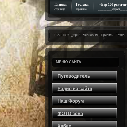
Главная
Гостевая
-=Бар 100 рентген
страница
страница
__________форум_____
1227014971_trip15 - Чернобыль+Припять - Техн
МЕНЮ САЙТА
Путеводитель
Радио на сайте
Наш Форум
ФОТО-зона
Хабар