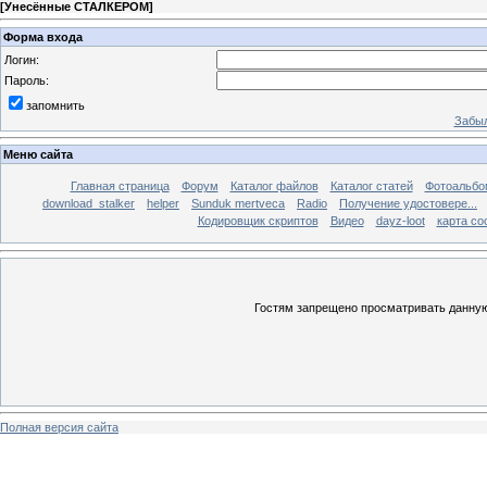
[
Унесённые СТАЛКЕРОМ
]
Форма входа
Логин:
Пароль:
запомнить
Забыл
Меню сайта
Главная страница
Форум
Каталог файлов
Каталог статей
Фотоальб
download_stalker
helper
Sunduk mertveca
Radio
Получение удостовере...
Кодировщик скриптов
Видео
dayz-loot
карта со
Гостям запрещено просматривать данную 
Полная версия сайта