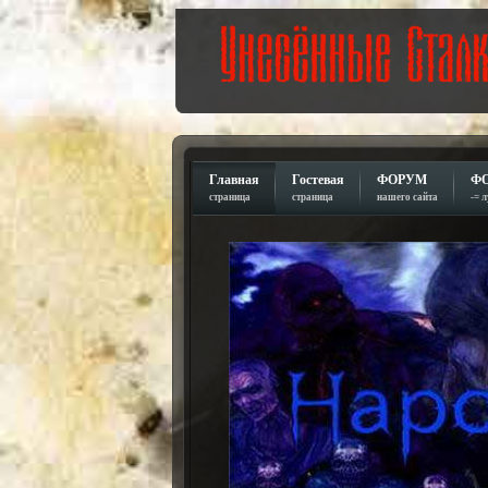
Главная
Гостевая
ФОРУМ
Ф
страница
страница
нашего сайта
-= 