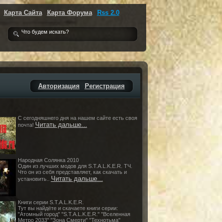
Карта Сайта
Карта Форума
Rss 2.0
Авторизация
Регистрация
С сегодняшнего дня на нашем сайте есть своя
Читать дальше...
почта!
Народная Солянка 2010
Один из лучших модов для S.T.A.L.K.E.R. ТЧ.
Что он из себя представляет, как скачать и
Читать дальше...
установить..
Книги серии S.T.A.L.K.E.R.
Тут вы найдёте и скачаете книги серии:
"Атомный город" "S.T.A.L.K.E.R." "Вселенная
Метро 2033" "Зона Cмерти" "Технотьма"