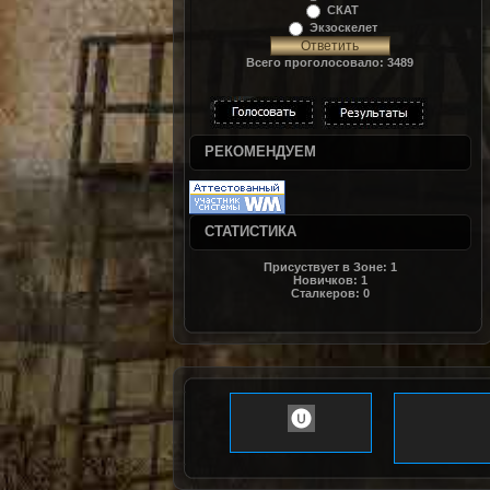
СКАТ
Экзоскелет
Всего проголосовало: 3489
РЕКОМЕНДУЕМ
СТАТИСТИКА
Присуствует в Зоне:
1
Новичков:
1
Сталкеров:
0