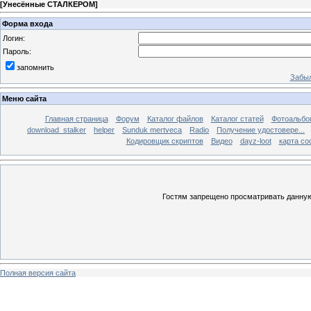
[
Унесённые СТАЛКЕРОМ
]
Форма входа
Логин:
Пароль:
запомнить
Забыл
Меню сайта
Главная страница
Форум
Каталог файлов
Каталог статей
Фотоальб
download_stalker
helper
Sunduk mertveca
Radio
Получение удостовере...
Кодировщик скриптов
Видео
dayz-loot
карта со
Гостям запрещено просматривать данную 
Полная версия сайта