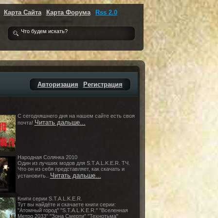
Карта Сайта
Карта Форума
Rss 2.0
Авторизация
Регистрация
С сегодняшнего дня на нашем сайте есть своя
Читать дальше...
почта!
Народная Солянка 2010
Один из лучших модов для S.T.A.L.K.E.R. ТЧ.
Что он из себя представляет, как скачать и
Читать дальше...
установить..
Книги серии S.T.A.L.K.E.R.
Тут вы найдёте и скачаете книги серии:
"Атомный город" "S.T.A.L.K.E.R." "Вселенная
Метро 2033" "Зона Cмерти" "Технотьма"