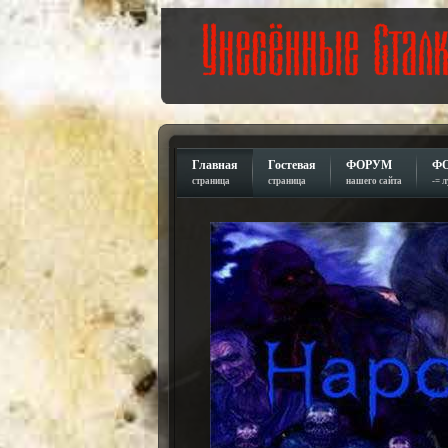
Главная
Гостевая
ФОРУМ
Ф
страница
страница
нашего сайта
-= 