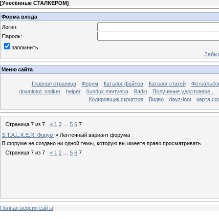
[
Унесённые СТАЛКЕРОМ
]
Форма входа
Логин:
Пароль:
запомнить
Забыл
Меню сайта
Главная страница
Форум
Каталог файлов
Каталог статей
Фотоальб
download_stalker
helper
Sunduk mertveca
Radio
Получение удостовере...
Кодировщик скриптов
Видео
dayz-loot
карта со
Страница
7
из
7
«
1
2
…
5
6
7
S.T.A.L.K.E.R. Форум
»
Ленточный вариант форума
В форуме не создано ни одной темы, которую вы имеете право просматривать.
Страница
7
из
7
«
1
2
…
5
6
7
Полная версия сайта